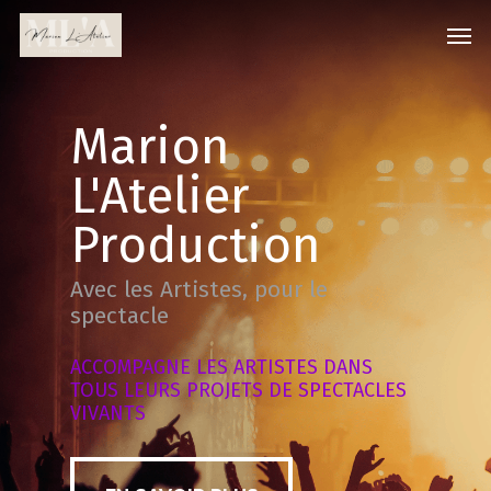
Skip
Men
to
main
content
Marion
L'Atelier
Production
Avec les Artistes, pour le
spectacle
ACCOMPAGNE
LES
ARTISTES
DANS
TOUS
LEURS
PROJETS
DE
SPECTACLES
VIVANTS
EN SAVOIR PLUS