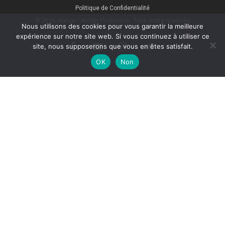
Politique de Confidentialité
© 2026 Marion l'Atelier Production. Tous droits réservés
Nous utilisons des cookies pour vous garantir la meilleure
expérience sur notre site web. Si vous continuez à utiliser ce
site, nous supposerons que vous en êtes satisfait.
facebook
youtube
instagram
soundcloud
OK
Non