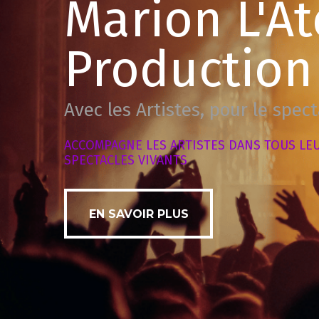
Marion L'At
Production
Avec les Artistes, pour le spec
ACCOMPAGNE
LES
ARTISTES
DANS
TOUS
LE
SPECTACLES
VIVANTS
EN SAVOIR PLUS
EN SAVOIR PLUS