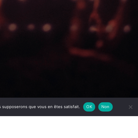
us supposerons que vous en êtes satisfait.
OK
Non