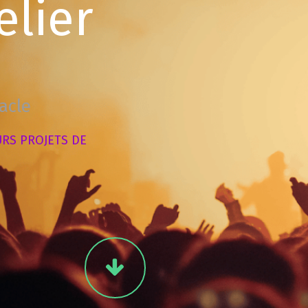
elier
tacle
URS
PROJETS
DE