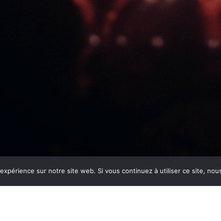
Marion L'ATELIER PRODUCTION
6 rue Sébastien Laï
13014 Marseille
 expérience sur notre site web. Si vous continuez à utiliser ce site, no
+33 (0)652454181
mlaprod@yahoo.com
SIREN 948 195 995